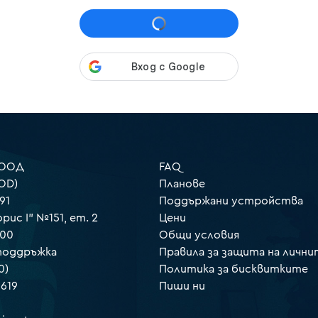
 ООД
FAQ
OD)
Планове
91
Поддържани устройства
орис I" №151, ет. 2
Цени
000
Общи условия
 поддръжка
Правила за защита на лични
0)
Политика за бисквитките
 619
Пиши ни