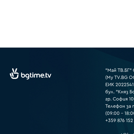
"Май ТВ.БГ"
(My TV.BG O
ЕИК 2022541
бул. "Княз Б
гр. София 1
Телефон за
(09:00 – 18:0
+359 876 152