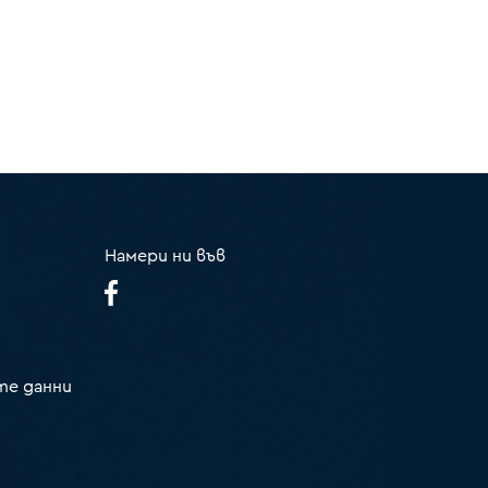
Намери ни във
те данни