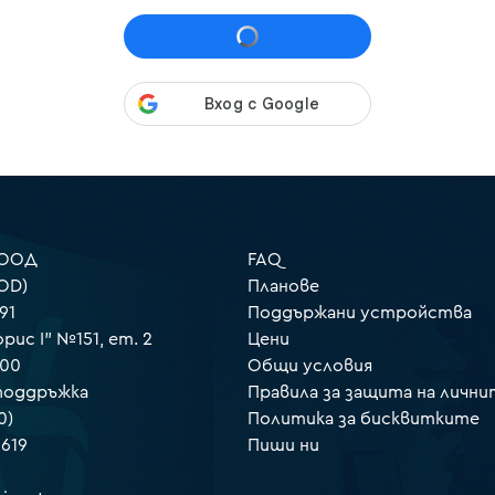
 ООД
FAQ
OD)
Планове
91
Поддържани устройства
орис I" №151, ет. 2
Цени
000
Общи условия
 поддръжка
Правила за защита на лични
0)
Политика за бисквитките
 619
Пиши ни