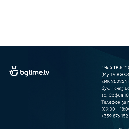
"Май ТВ.БГ"
(My TV.BG O
ЕИК 2022541
бул. "Княз Б
гр. София 1
Телефон за
(09:00 – 18:0
+359 876 152