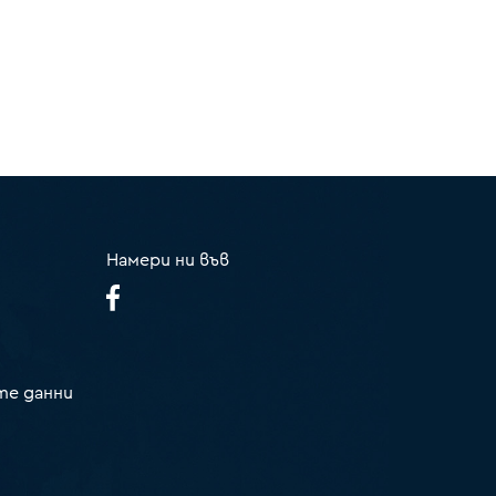
Намери ни във
те данни