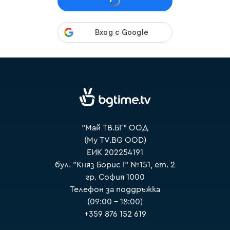
VOYO
"Май ТВ.БГ" ООД
(My TV.BG OOD)
ЕИК 202254191
бул. "Княз Борис I" №151, ет. 2
гр. София 1000
Телефон за поддръжка
(09:00 – 18:00)
+359 876 152 619