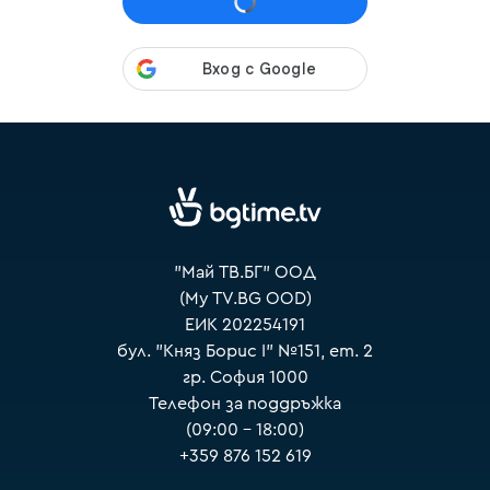
VOYO
"Май ТВ.БГ" ООД
(My TV.BG OOD)
ЕИК 202254191
бул. "Княз Борис I" №151, ет. 2
гр. София 1000
Телефон за поддръжка
(09:00 – 18:00)
+359 876 152 619