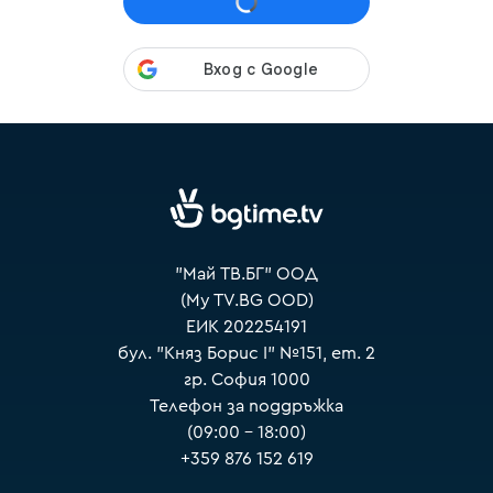
VOYO
"Май ТВ.БГ" ООД
(My TV.BG OOD)
ЕИК 202254191
бул. "Княз Борис I" №151, ет. 2
гр. София 1000
Телефон за поддръжка
(09:00 – 18:00)
+359 876 152 619