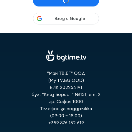
VOYO
"Май ТВ.БГ" ООД
(My TV.BG OOD)
ЕИК 202254191
бул. "Княз Борис I" №151, ет. 2
гр. София 1000
Телефон за поддръжка
(09:00 – 18:00)
+359 876 152 619