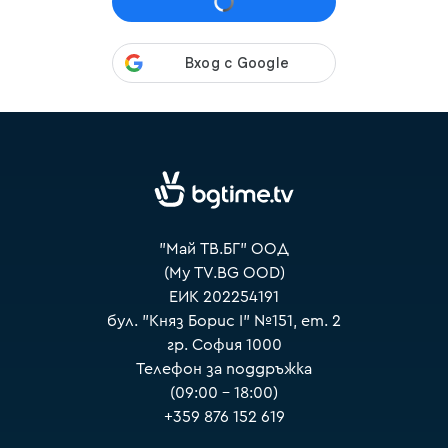
VOYO
"Май ТВ.БГ" ООД
(My TV.BG OOD)
ЕИК 202254191
бул. "Княз Борис I" №151, ет. 2
гр. София 1000
Телефон за поддръжка
(09:00 – 18:00)
+359 876 152 619