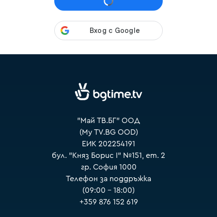
VOYO
"Май ТВ.БГ" ООД
(My TV.BG OOD)
ЕИК 202254191
бул. "Княз Борис I" №151, ет. 2
гр. София 1000
Телефон за поддръжка
(09:00 – 18:00)
+359 876 152 619