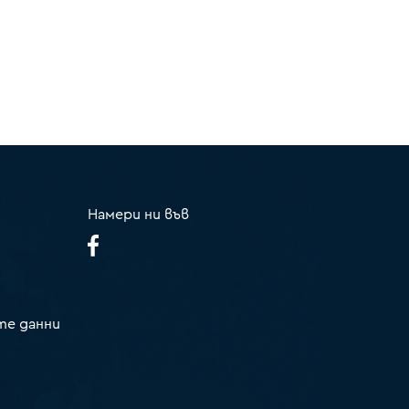
Намери ни във
те данни