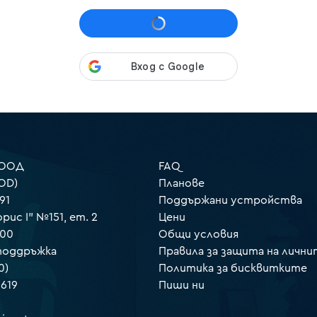
 ООД
FAQ
OD)
Планове
91
Поддържани устройства
орис I" №151, ет. 2
Цени
000
Общи условия
 поддръжка
Правила за защита на лични
0)
Политика за бисквитките
 619
Пиши ни