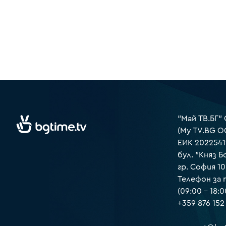
"Май ТВ.БГ"
(My TV.BG O
ЕИК 2022541
бул. "Княз Б
гр. София 1
Телефон за
(09:00 – 18:0
+359 876 152