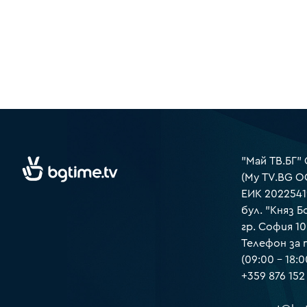
"Май ТВ.БГ"
(My TV.BG O
ЕИК 2022541
бул. "Княз Б
гр. София 1
Телефон за
(09:00 – 18:0
+359 876 152