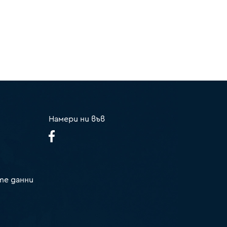
Намери ни във
те данни