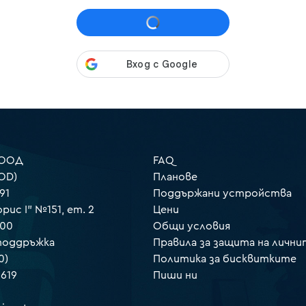
 ООД
FAQ
OD)
Планове
91
Поддържани устройства
орис I" №151, ет. 2
Цени
000
Общи условия
 поддръжка
Правила за защита на лични
0)
Политика за бисквитките
 619
Пиши ни