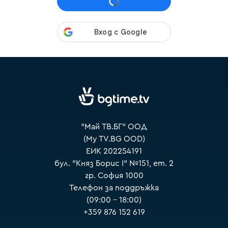
VOYO
"Май ТВ.БГ" ООД
(My TV.BG OOD)
ЕИК 202254191
бул. "Княз Борис I" №151, ет. 2
гр. София 1000
Телефон за поддръжка
(09:00 – 18:00)
+359 876 152 619