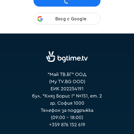
VOYO
"Май ТВ.БГ" ООД
(My TV.BG OOD)
ЕИК 202254191
бул. "Княз Борис I" №151, ет. 2
гр. София 1000
Телефон за поддръжка
(09:00 – 18:00)
+359 876 152 619