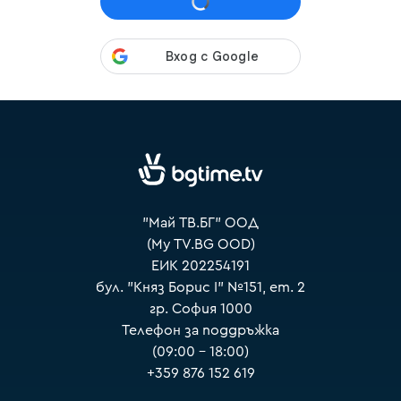
VOYO
"Май ТВ.БГ" ООД
(My TV.BG OOD)
ЕИК 202254191
бул. "Княз Борис I" №151, ет. 2
гр. София 1000
Телефон за поддръжка
(09:00 – 18:00)
+359 876 152 619