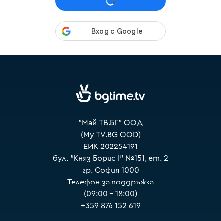
VOYO
"Май ТВ.БГ" ООД
(My TV.BG OOD)
ЕИК 202254191
бул. "Княз Борис I" №151, ет. 2
гр. София 1000
Телефон за поддръжка
(09:00 – 18:00)
+359 876 152 619