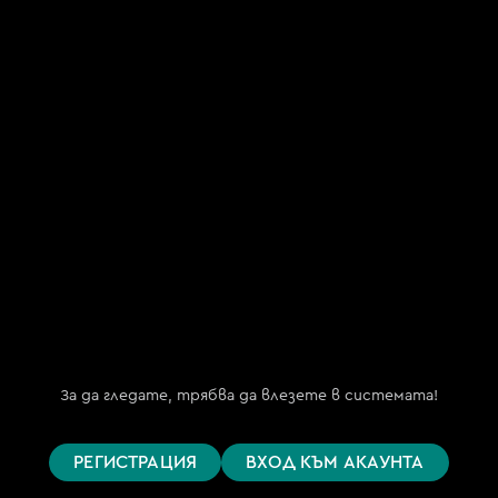
"Май ТВ.БГ" ООД
(My TV.BG OOD)
ЕИК 202254191
бул. "Княз Борис I" №151, ет. 2
гр. София 1000
Телефон за поддръжка
(09:00 – 18:00)
+359 876 152 619
support@bgtime.tv
FAQ
Планове
Поддържани устройства
За да гледате, трябва да влезете в системата!
Цени
Общи условия
РЕГИСТРАЦИЯ
ВХОД КЪМ АКАУНТА
Правила за защита на личните данни