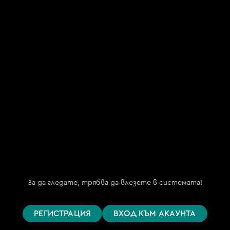
"Май ТВ.БГ" ООД
(My TV.BG OOD)
ЕИК 202254191
бул. "Княз Борис I" №151, ет. 2
гр. София 1000
Телефон за поддръжка
(09:00 – 18:00)
+359 876 152 619
support@bgtime.tv
FAQ
Планове
Поддържани устройства
За да гледате, трябва да влезете в системата!
Цени
Общи условия
РЕГИСТРАЦИЯ
ВХОД КЪМ АКАУНТА
Правила за защита на личните данни