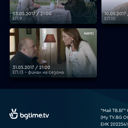
03.05.2017 / 21:00
10.05.2017 
ЕП.9
ЕП.10
46:13
31.05.2017 / 21:00
ЕП.13 - финал на сезона
"Май ТВ.БГ"
(My TV.BG O
ЕИК 2022541