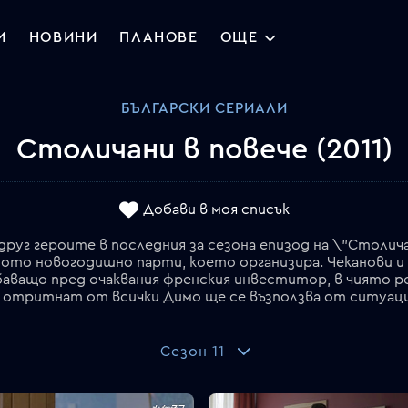
И
НОВИНИ
ПЛАНОВЕ
ОЩЕ
БЪЛГАРСКИ СЕРИАЛИ
Столичани в повече
(2011)
Добави в моя списък
друг героите в последния за сезона епизод на \"Столича
ното новогодишно парти, което организира. Чеканови 
обаващо пред очаквания френския инвеститор, в чиято 
Сезон 11