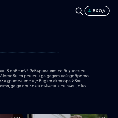
ВХОД
ни в повече\". Завърналият се бизнесмен
и Лютови са решени да дадат най-доброто
роля зрителите ще видят актьора Иван
Радоев.\r\nВ същото време нещастният и отритнат от всички Димо ще се възползва от ситуацията, за да приложи пъкления си план, с който ще нанесе страховит удар върху Чеканови и Лютови. Почерпени със специален серум на истината по време на партито, двете фамилии ще забравят всякакви задръжки и ще се впуснат в пълни откровения един за друг. Как ще отвърне Гълъбина, когато Славея й сподели, че не познава по-глупава жена от нея и какво точно ще си признаят Рангел и Йордан, че да се хванат за гушите. Към любимите герои ще се присъедини и актрисата Ернестина Шинова, която ще изненада кръчмаря Пламен и любимата му Гълъбина в най-неподходящия момент.\r\nДокато семейство Лютови ламти за големи инвестиции, Спас се чувства в пълна безизходица – крайният срок да се издължи на Цезара наближава, а той все още не е намерил парите… Йовка няма да промени решението си да избяга на сигурно място с Радко и ще се сбогува със съпруга си. Все по-ключова за живота на Спас става ролята на Андрей и Мария…