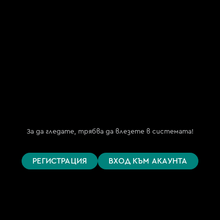
(My TV.BG OOD)
ЕИК 202254191
бул. "Княз Борис I" №151, ет. 2
гр. София 1000
Телефон за поддръжка
(09:00 – 18:00)
+359 876 152 619
support@bgtime.tv
FAQ
Планове
За да гледате, трябва да влезете в системата!
Поддържани устройства
Цени
Общи условия
РЕГИСТРАЦИЯ
ВХОД КЪМ АКАУНТА
Правила за защита на личните данни
Политика за бисквитките
Пиши ни
Намери ни във