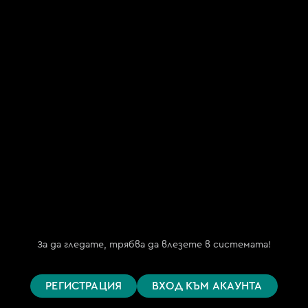
"Май ТВ.БГ" ООД
(My TV.BG OOD)
ЕИК 202254191
бул. "Княз Борис I" №151, ет. 2
гр. София 1000
Телефон за поддръжка
(09:00 – 18:00)
+359 876 152 619
support@bgtime.tv
FAQ
Планове
Поддържани устройства
За да гледате, трябва да влезете в системата!
Цени
Общи условия
РЕГИСТРАЦИЯ
ВХОД КЪМ АКАУНТА
Правила за защита на личните данни