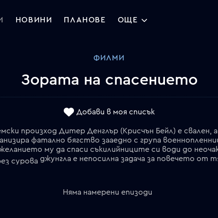
И
НОВИНИ
ПЛАНОВЕ
ОЩЕ
ФИЛМИ
Зората на спасението
Добави в моя списък
ски произход Дитер Денглър (Крисчън Бейл) е свален, а 
анизира фатално бягство зааедно с група военнопленниц
желанието му да спаси съкилийниците си води до неоча
джунгла е непосилна задача за повечето от т
рез сурова
Няма намерени епизоди