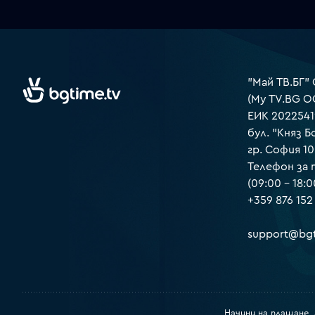
"Май ТВ.БГ"
(My TV.BG O
ЕИК 2022541
бул. "Княз Б
гр. София 1
Телефон за
(09:00 – 18:0
+359 876 152
support@bgt
Начини на плащане