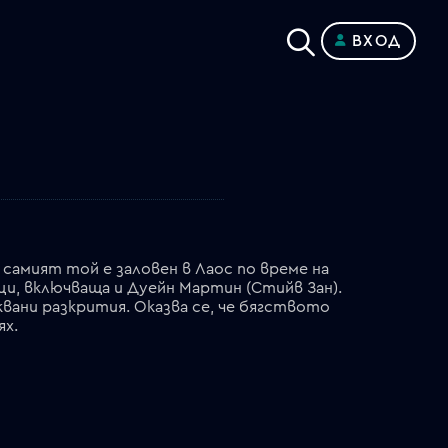
ВХОД
самият той е заловен в Лаос по време на
и, включваща и Дуейн Мартин (Стийв Зан).
квани разкрития. Оказва се, че бягството
ях.