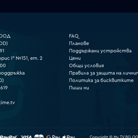
 ООД
FAQ
OD)
Планове
91
Поддържани устройства
орис I" №151, ет. 2
Цени
000
Общи условия
 поддръжка
Правила за защита на лични
0)
Политика за бисквитките
 619
Пиши ни
ime.tv
Copyright © My TV.BG OOD.