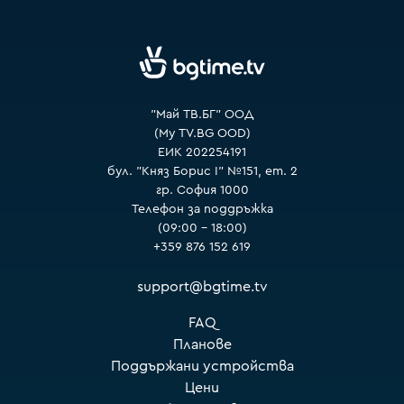
VOYO
"Май ТВ.БГ" ООД
(My TV.BG OOD)
ЕИК 202254191
бул. "Княз Борис I" №151, ет. 2
гр. София 1000
Телефон за поддръжка
(09:00 – 18:00)
+359 876 152 619
support@bgtime.tv
FAQ
Планове
Поддържани устройства
Цени