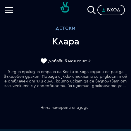
ВХОД
Телевизии
ДЕТСКИ
Категории
Клара
Планове
Добави в моя списък
В една приказна страна на всеки хиляда години се ражда
вълшебен дракон. Поради изключителната си рядкост той
е отвлечен от зли сили, които искат да се възползват от
магическите му способности. За щастие, дракончето успява да се изплъзне и попада на двама приятели _ весел енот и мърморещо джудже, които потеглят на дълго пътуване, за да върнат новия си приятел в родния му Драконов град. По пътя си срещат момиче на име Клара и спътниците й, три забавни маймунки. Клара, която не си спомня нищо за миналото си, се присъединява към джуджето, енота и дракончето, за да им помогне и същевременно да разкрие тайната на произхода си. Сблъсквайки се с множество премеждия, преживявайки все по-невероятни приключения и забавлявайки се със смешните ситуации, в които трите безгрижни и небрежни маймунки непрекъснато се забъркват, приятелите постепенно осъзнават, че над Клара е надвиснала голяма опасност. Когато всички препятствия са преодолени, злите сили са победени и малкият дракон е върнат у дома, остава само един въпрос: коя всъщност е Клара? В отговора се крие голямата изненада!
Няма намерени епизоди