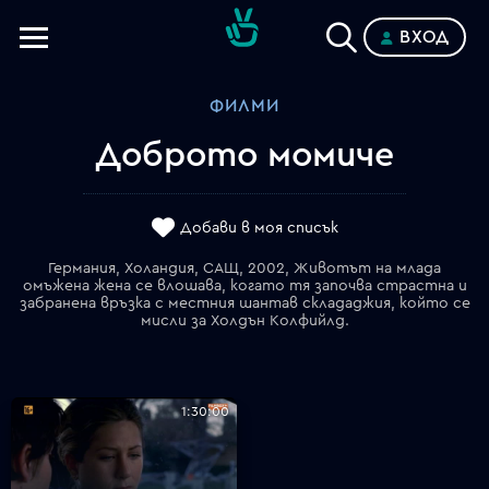
ВХОД
Телевизии
ФИЛМИ
Категории
Доброто момиче
Планове
Добави в моя списък
Германия, Холандия, САЩ, 2002, Животът на млада
омъжена жена се влошава, когато тя започва страстна и
забранена връзка с местния шантав склададжия, който се
мисли за Холдън Колфийлд.
1:30:00