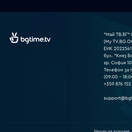
"Май ТВ.БГ"
(My TV.BG O
ЕИК 2022541
бул. "Княз Б
гр. София 1
Телефон за
(09:00 – 18:0
+359 876 152
support@bgt
Начини на плащане