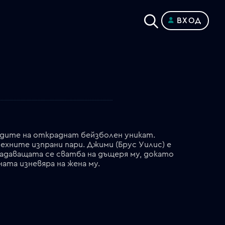
ВХОД
едите на откраднат бейзболен уникат.
хните изпрани пари. Джими (Брус Уилис) е
адаващата се сватба на дъщеря му, докато
та изневяра на жена му.