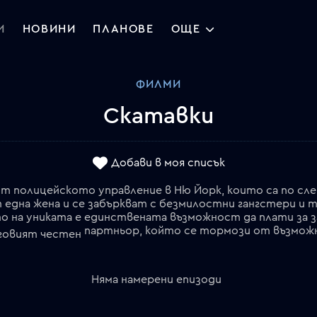
И
НОВИНИ
ПЛАНОВЕ
ОЩЕ
ФИЛМИ
Скатавки
Добави в моя списък
 от полицейското управление в Ню Йорк, които са по сл
дна жена и се забъркват с безмилостни гангстери и те
 на униката е единствената възможност да плати за з
партньор, който се тормози от възможна
еговият честен
Няма намерени епизоди