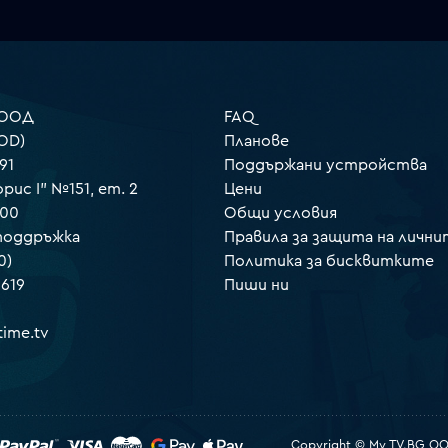
 ООД
FAQ
OD)
Планове
91
Поддържани устройства
орис I" №151, ет. 2
Цени
000
Общи условия
 поддръжка
Правила за защита на лични
0)
Политика за бисквитките
 619
Пиши ни
ime.tv
Copyright © My TV.BG OOD.