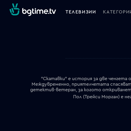
ТЕЛЕВИЗИИ
КАТЕГОРИ
"Скатавки" е история за две ченгета
Междувременно, приятелчетата спасяват е
детектив-ветеран, за когото откриването
Пол (Трейси Морган) е н