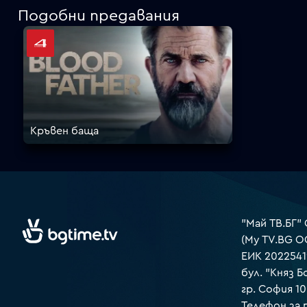
Подобни предавания
Кръвен баща
"Май ТВ.БГ"
(My TV.BG O
ЕИК 2022541
бул. "Княз Б
гр. София 1
Телефон за