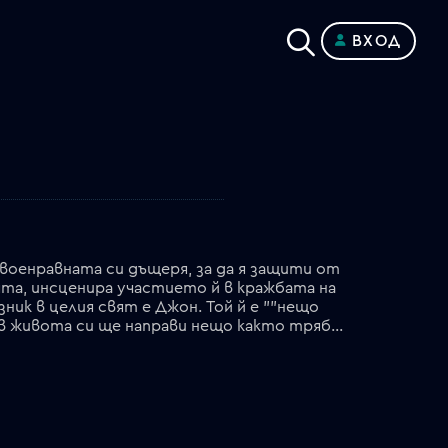
ВХОД
военравната си дъщеря, за да я защити от
ята, инсценира участието й в кражбата на
ник в целия свят е Джон. Той й е ""нещо
като"" баща и е твърдо решен да опази момиченцето си от злото: според него, така поне веднъж в живота си ще направи нещо както трябва.