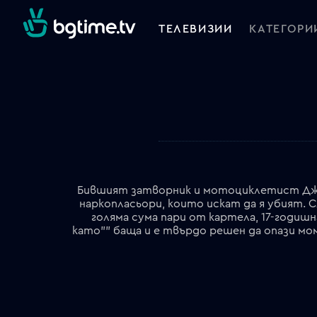
ТЕЛЕВИЗИИ
КАТЕГОРИ
Бившият затворник и мотоциклетист Джон 
наркопласьори, които искат да я убият. 
голяма сума пари от картела, 17-годишн