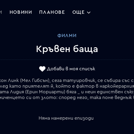
И
НОВИНИ
ПЛАНОВЕ
ОЩЕ
ФИЛМИ
Кръвен баща
Добави в моя списък
Линк (Мел Гибсън), сега татуировчик, се събира със с
След като приятелят й, който е фактор в наркойерархи
ата Лидия (Ерин Мориарти) бяга _ и неин единствен съюз
Няма намерени епизоди