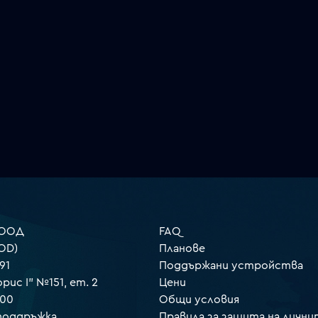
 ООД
FAQ
OD)
Планове
91
Поддържани устройства
орис I" №151, ет. 2
Цени
000
Общи условия
 поддръжка
Правила за защита на лични