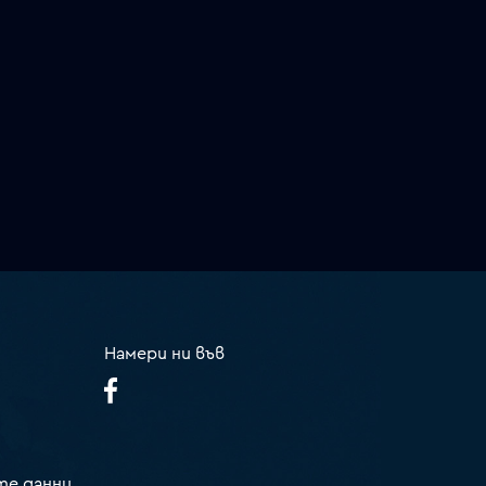
Намери ни във
те данни