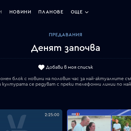
И
НОВИНИ
ПЛАНОВЕ
ОЩЕ
ПРЕДАВАНИЯ
Денят започва
Добави в моя списък
нен блок с новини на половин час за най-актуалните съ
и културата се редуват с преки телефонни линии по на
2:25:00