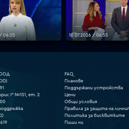
/ 06:55
10.07.2026 / 06:55
 ООД
FAQ
OD)
Планове
91
Поддържани устройства
орис I" №151, ет. 2
Цени
000
Общи условия
 поддръжка
Правила за защита на лични
0)
Политика за бисквитките
 619
Пиши ни