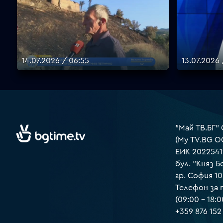
14.07.2026 / 06:55
13.07.2026 
"Май ТВ.БГ"
(My TV.BG O
ЕИК 2022541
бул. "Княз Б
гр. София 1
Телефон за
(09:00 – 18:0
+359 876 152