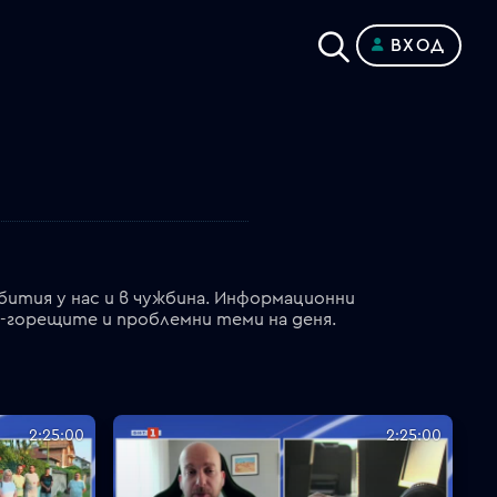
ВХОД
бития у нас и в чужбина. Информационни
й-горещите и проблемни теми на деня.
2:25:00
2:25:00