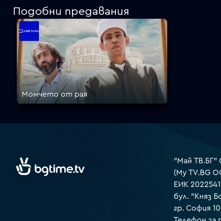
Подобни предавания
Момчето от рая
"Май ТВ.БГ"
(My TV.BG O
ЕИК 2022541
бул. "Княз Б
гр. София 1
Телефон за