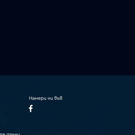
Намери ни във
те данни