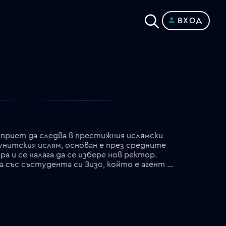
ВХОД
 приет да следва в престижния ислямски
унитския ислям, основан е през средните
а и се налага да се избере нов ректор.
Държавна сигурност и управлението искат да прокарат своя кандидат – Беблеуи. Адам се сближава със състудента си Зизо, който е агент на Държавна сигурност. Зизо иска да се откаже и го заявява на полковник Ибрахим, който му поръчва да си намери заместник. Зизо е убит и Адам става агент на негово място. Незрящия имам Негем отива в Държавна сигурност и иска да признае, че той е убиецът на Зизо. На процеса Негем смята да каже, че Държавна сигурност е убила Зизо, което е така. Адам успява да помогне на Беблеуи да бъде избран за нов главен имам. ДС смята да елиминира Адам, но той убеждава и Незрящия имам да се откаже от признанието. Адам се връща у дома жив и здрав.