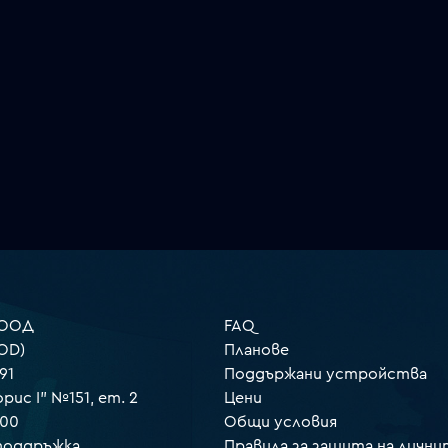
 ООД
FAQ
OD)
Планове
91
Поддържани устройства
орис I" №151, ет. 2
Цени
000
Общи условия
 поддръжка
Правила за защита на лични