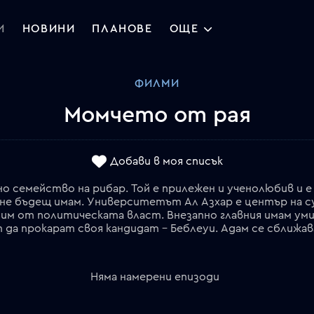
И
НОВИНИ
ПЛАНОВЕ
ОЩЕ
ФИЛМИ
Момчето от рая
Добави в моя списък
 семейство на рибар. Той е прилежен и ученолюбив и е
ане бъдещ имам. Университетът Ал Азхар е център на с
им от политическата власт. Внезапно главния имам умир
Няма намерени епизоди