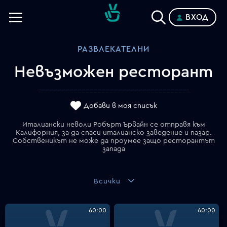
ВХОД
Телевизии
РАЗВЛЕКАТЕЛНИ
Категории
Невъзможен ресторант
Планове
Добави в моя списък
Италиански неволи Робърт Ървайн се отправя към
Калифорния, за да спаси италианско заведение и пазар.
Собственикът не може да проумее защо ресторантът
запада
Всички
60:00
60:00