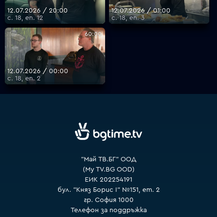
12.07.2026 / 20:00
12.07.2026 / 01:00
с. 18, еп. 12
с. 18, еп. 3
60:00
12.07.2026 / 00:00
с. 18, еп. 2
"Май ТВ.БГ" ООД
(My TV.BG OOD)
ЕИК 202254191
бул. "Княз Борис I" №151, ет. 2
гр. София 1000
Телефон за поддръжка