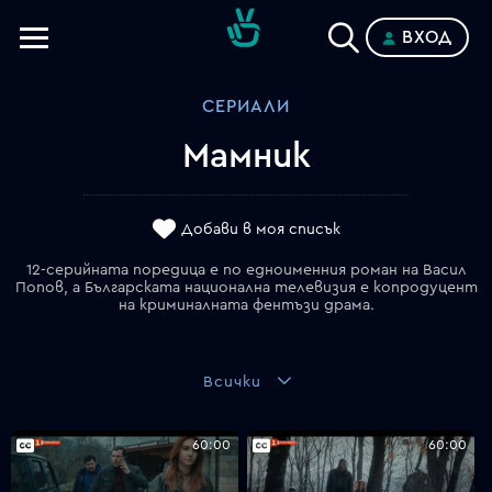
ВХОД
Телевизии
СЕРИАЛИ
Категории
Мамник
Планове
Добави в моя списък
12-серийната поредица е по едноименния роман на Васил
Попов, а Българската национална телевизия е копродуцент
на криминалната фентъзи драма.
Всички
60:00
60:00