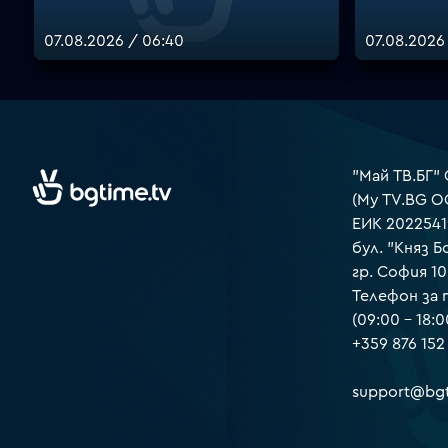
07.08.2026 / 06:40
07.08.2026
"Май ТВ.БГ"
(My TV.BG O
ЕИК 2022541
бул. "Княз Б
гр. София 1
Телефон за
(09:00 – 18:0
+359 876 152
support@bgt