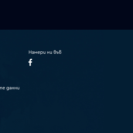
Намери ни във
те данни