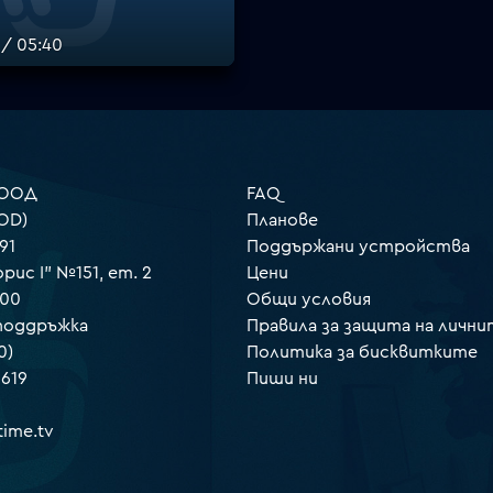
 / 05:40
 ООД
FAQ
OD)
Планове
91
Поддържани устройства
орис I" №151, ет. 2
Цени
000
Общи условия
 поддръжка
Правила за защита на лични
0)
Политика за бисквитките
 619
Пиши ни
ime.tv