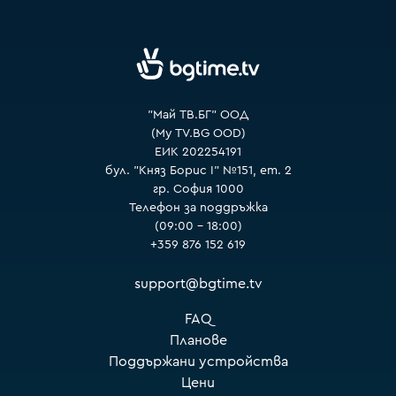
VOYO
"Май ТВ.БГ" ООД
(My TV.BG OOD)
ЕИК 202254191
бул. "Княз Борис I" №151, ет. 2
гр. София 1000
Телефон за поддръжка
(09:00 – 18:00)
+359 876 152 619
support@bgtime.tv
FAQ
Планове
Поддържани устройства
Цени