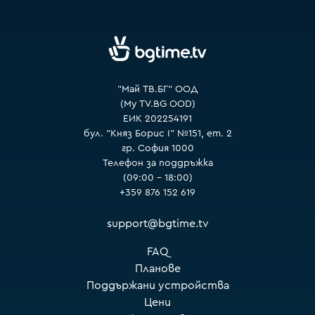
VOYO
"Май ТВ.БГ" ООД
(My TV.BG OOD)
ЕИК 202254191
бул. "Княз Борис I" №151, ет. 2
гр. София 1000
Телефон за поддръжка
(09:00 – 18:00)
+359 876 152 619
support@bgtime.tv
FAQ
Планове
Поддържани устройства
Цени