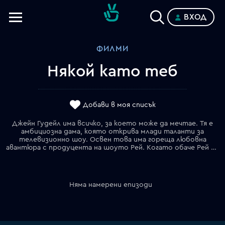
ВХОД
Телевизии
ФИЛМИ
Категории
Някой като теб
Планове
Добави в моя списък
Джейн Гудейл има всичко, за което може да мечтае. Тя е
амбициозна дама, която открива млади таланти за
телевизионно шоу. Освен това има гореща любовна
авантюра с продуцента на шоуто Рей. Когато обаче Рей я зарязва без никакво обяснение, Джейн започва собствено изследване на мъжката природа. Обръща се към Фройд, Дарвин и своите приятели, както и към много различни теории, за да разбере любопитните навици на мъжките екземпляри при животните. След много романтични усложнения, Джейн започва да води своя любовна рубрика в издание, като използва псевдоним. И изведнъж се превръща в истинска сензация...
Няма намерени епизоди