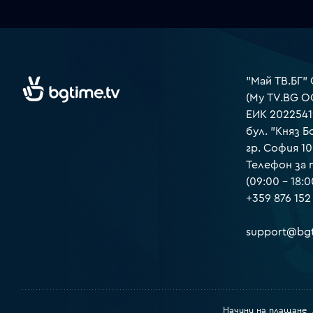
"Май ТВ.БГ"
(My TV.BG O
ЕИК 2022541
бул. "Княз Б
гр. София 1
Телефон за
(09:00 – 18:0
+359 876 152
support@bgt
Начини на плащане