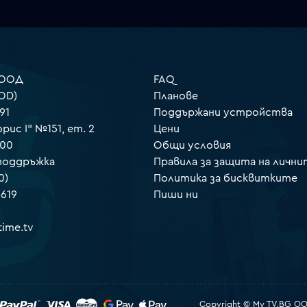
 ООД
FAQ
OD)
Планове
91
Поддържани устройства
орис I" №151, ет. 2
Цени
000
Общи условия
 поддръжка
Правила за защита на лични
0)
Политика за бисквитките
 619
Пиши ни
ime.tv
Copyright © My TV.BG OOD.