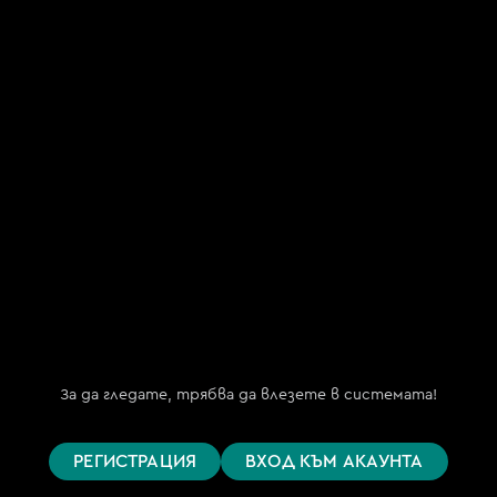
"Май ТВ.БГ" ООД
(My TV.BG OOD)
ЕИК 202254191
бул. "Княз Борис I" №151, ет. 2
гр. София 1000
Телефон за поддръжка
(09:00 – 18:00)
+359 876 152 619
support@bgtime.tv
FAQ
Планове
Поддържани устройства
За да гледате, трябва да влезете в системата!
Цени
Общи условия
РЕГИСТРАЦИЯ
ВХОД КЪМ АКАУНТА
Правила за защита на личните данни