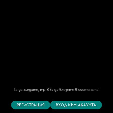
"Май ТВ.БГ" ООД
(My TV.BG OOD)
ЕИК 202254191
бул. "Княз Борис I" №151, ет. 2
гр. София 1000
Телефон за поддръжка
(09:00 – 18:00)
+359 876 152 619
support@bgtime.tv
FAQ
Планове
Поддържани устройства
За да гледате, трябва да влезете в системата!
Цени
Общи условия
РЕГИСТРАЦИЯ
ВХОД КЪМ АКАУНТА
Правила за защита на личните данни