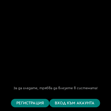
"Май ТВ.БГ" ООД
(My TV.BG OOD)
ЕИК 202254191
бул. "Княз Борис I" №151, ет. 2
гр. София 1000
Телефон за поддръжка
(09:00 – 18:00)
+359 876 152 619
support@bgtime.tv
FAQ
Планове
Поддържани устройства
За да гледате, трябва да влезете в системата!
Цени
Общи условия
РЕГИСТРАЦИЯ
ВХОД КЪМ АКАУНТА
Правила за защита на личните данни