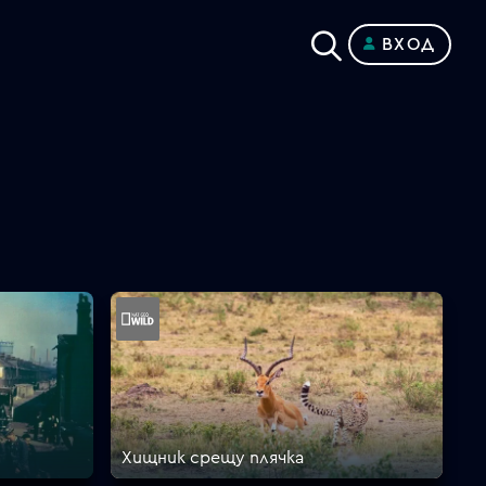
ВХОД
Хищник срещу плячка