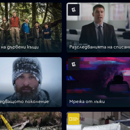
на дървени къщи
Разследванията на списан
ледващото поколение
Мрежа от лъжи