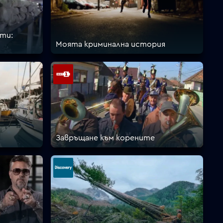
ти:
Моята криминална история
Завръщане към корените