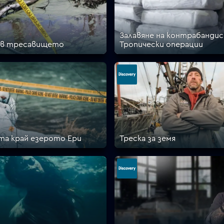
Залавяне на контрабандис
 в тресавището
Тропически операции
а край езерото Ери
Треска за земя