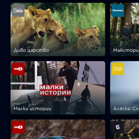
Диво царство
Майcтори 
Малки истории
Аляска: С