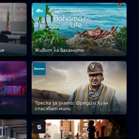
ие
Живот на Бахамите
Треска за злато: Фреди и Хуан
спасяват мини