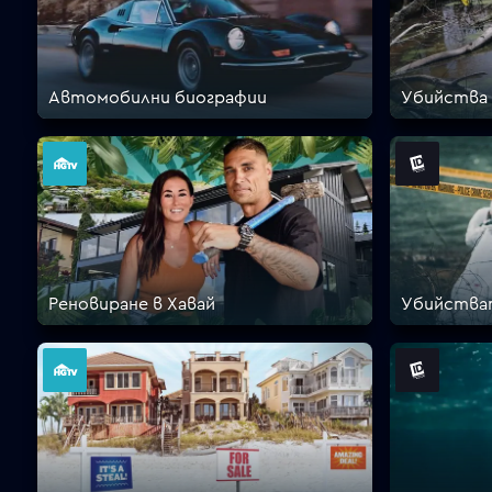
Автомобилни биографии
Убийства
Реновиране в Хавай
Убийстват