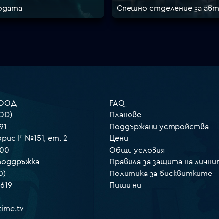
водата
Спешно отделение за ав
 ООД
FAQ
OD)
Планове
91
Поддържани устройства
орис I" №151, ет. 2
Цени
000
Общи условия
 поддръжка
Правила за защита на лични
0)
Политика за бисквитките
 619
Пиши ни
ime.tv