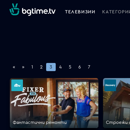
ТЕЛЕВИЗИИ
КАТЕГОРИ
«
»
1
2
3
4
5
6
7
Фантастични ремонти
Строежи и