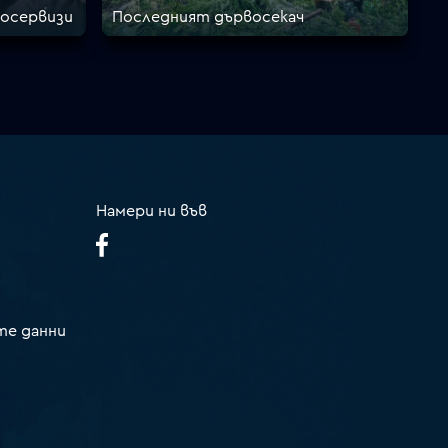
тосервизи
Последният дървосекач
Намери ни във
те данни