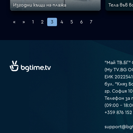
Изгодни къщи на плажа
Тела във 
«
»
1
2
3
4
5
6
7
"Май ТВ.БГ"
(My TV.BG O
ЕИК 2022541
бул. "Княз Б
гр. София 1
Телефон за
(09:00 – 18:0
+359 876 152
support@bgt