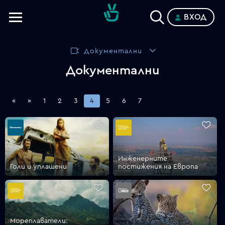
ВХОД
Телевизии
Документални
Категории
Документални
Планове
«
»
1
2
3
4
5
6
7
Инженерните
Голи и уплашени
постижения на Европа
Мореплаватели: