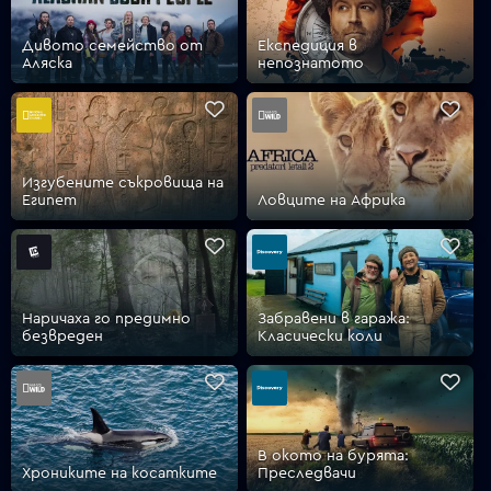
Дивото семейство от
Експедиция в
Аляска
непознатото
Изгубените съкровища на
Египет
Ловците на Африка
Наричаха го предимно
Забравени в гаража:
безвреден
Класически коли
В окото на бурята:
Хрониките на косатките
Преследвачи