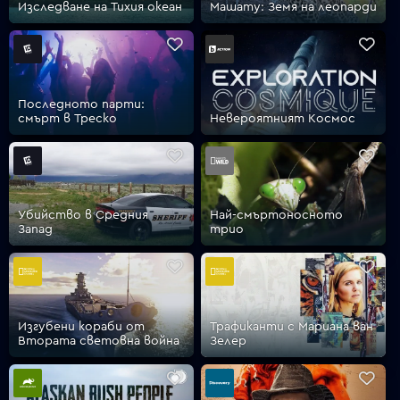
Изследване на Тихия океан
Машату: Земя на леопарди
VOYO
Последното парти:
смърт в Треско
Невероятният Космос
Убийство в Средния
Най-смъртоносното
Запад
трио
Изгубени кораби от
Трафиканти с Мариана ван
Втората световна война
Зелер