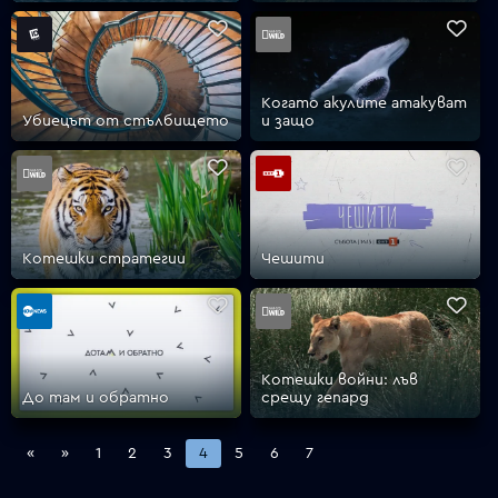
Когато акулите атакуват
Убиецът от стълбището
и защо
Котешки стратегии
Чешити
Котешки войни: лъв
До там и обратно
срещу гепард
«
»
1
2
3
4
5
6
7