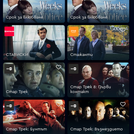
Срок за влюбване
Срок за влюбване
СТАВИСКИ
Стажанти
Стар Трек 8: Първи
Стар Трек
контакт
Стар Трек: Бунтът
Стар Трек: Възмездието