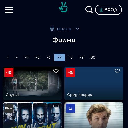
ВХОД
Телевизии
Филми
Категории
Филми
Планове
«
»
74
75
76
77
78
79
80
Спусък
Сред крадци